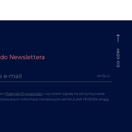
DO GÓRY
ę do Newslettera
iem
Politykę Prywatności
i wyrażam zgodę na otrzymywanie
alizowanych informacji handlowych od PAULINA FERDEK drogą
.