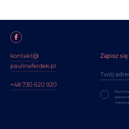
kontakt@
Zapisz si
paulinaferdek.pl
+48 730 620 920
Rozum
sperson
mailową