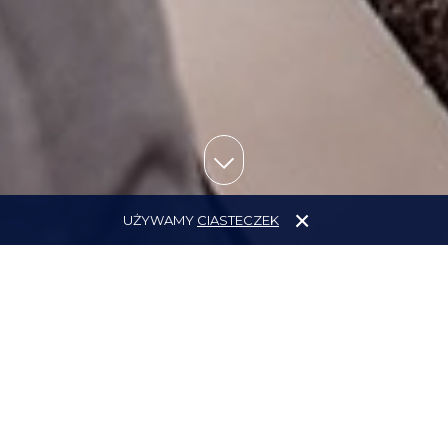
UŻYWAMY
CIASTECZEK
Indywidualne podejście
Jeden na jeden to indywidualne treningi
z dojazdem do Twojej stajni, podczas których cała
moja uwaga jest skupiona tylko na Tobie. Dzięki